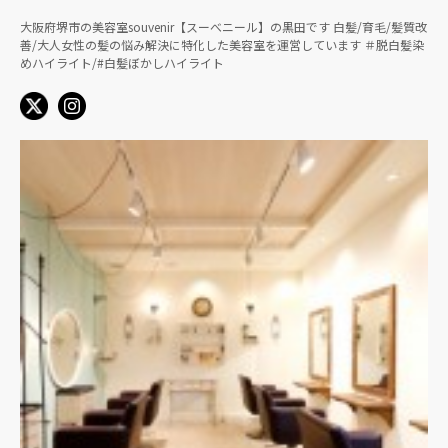
大阪府堺市の美容室souvenir【スーべニール】の黒田です 白髪/育毛/髪質改
善/大人女性の髪の悩み解決に特化した美容室を運営しています ＃脱白髪染
めハイライト/#白髪ぼかしハイライト