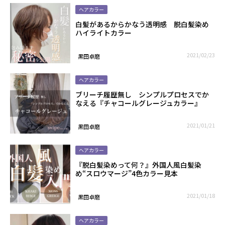
ヘアカラー
白髪があるからかなう透明感 脱白髪染め
ハイライトカラー
2021/02/23
黒田卓磨
ヘアカラー
ブリーチ履歴無し シンプルプロセスでか
なえる『チャコールグレージュカラー』
2021/01/21
黒田卓磨
ヘアカラー
『脱白髪染めって何？』外国人風白髪染
め“スロウマージ”4色カラー見本
2021/01/18
黒田卓磨
ヘアカラー