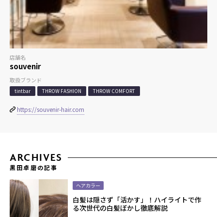
店舗名
souvenir
取扱ブランド
tintbar
THROW FASHION
THROW COMFORT
https://souvenir-hair.com
ARCHIVES
黒田卓磨の記事
ヘアカラー
白髪は隠さず「活かす」！ハイライトで作
る次世代の白髪ぼかし徹底解説