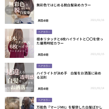
無彩色ではじめる脱白髪染めカラー
2021/01/16
黒田卓磨
ヘアカラー
根本リタッチと6枚ハイライトと〇〇を使っ
た優秀時短カラー
2021/01/15
黒田卓磨
ヘアカラー
ハイライトが決め手 白髪をお洒落に染め
る法則
2021/01/14
黒田卓磨
ヘアカラー
万能色『マージMV』を駆使した白髪ぼかし