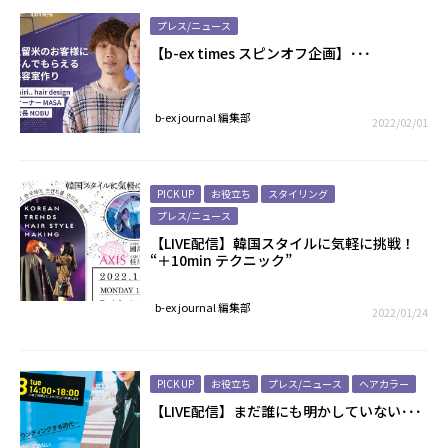
プレス/ニュース
【b-ex times スピンオフ企画】･･･
b-ex journal 編集部
2022/02/01
PICK UP
お役立ち
スタイリング
プレス/ニュース
【LIVE配信】韓国スタイルに気軽に挑戦！
“＋10min テクニック”
b-ex journal 編集部
2022/01/24
PICK UP
お役立ち
プレス/ニュース
ヘアカラー
【LIVE配信】まだ誰にも明かしていない･･･