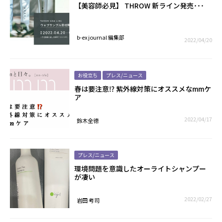
【美容師必見】 THROW 新ライン発売･･･
b-ex journal 編集部
2022/04/20
お役立ち
プレス/ニュース
春は要注意⁉️ 紫外線対策にオススメなmmケ
ア
2022/04/17
鈴木全德
プレス/ニュース
環境問題を意識したオーライトシャンプー
が凄い
2022/02/27
岩田 考司