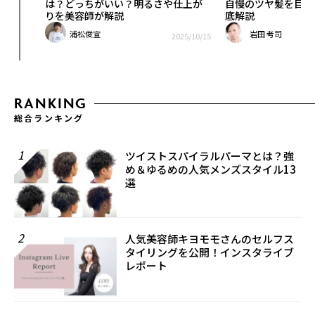
す方法
は？どっちがいい？明るさや仕上が
自慢のツヤ髪を目指
りを美容師が解説
底解説
浦松俊宣
岩田 考司
25/11/25
2025/10/15
RANKING
総合ランキング
1
ツイストスパイラルパーマとは？強
め＆ゆるめの人気メンズスタイル13
選
2
人気美容師キヨモモさんのセルフス
タイリングを公開！インスタライブ
レポート