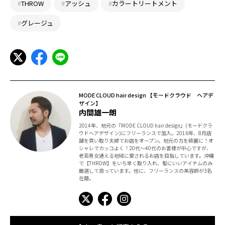
#
THROW
#
アッシュ
#
カラートリートメント
#
グレージュ
MODE CLOUD hair design 【モードクラウド ヘアデ
ザイン】
内間雄一朗
2014年、地元の『MODE CLOUD hair design』(モードクラ
ウドヘアデザイン)にフリーランスで加入。2016年、8月店
舗を買い取り夫婦でお店をオープン。地元の方を綺麗に！オ
シャレでカッコよく！20代～40代のお客様が中心ですが、
老若男女通える地域に愛されるお店を目指しています。沖縄
で【THROW】をいち早く取り入れ、髪にいいアイテムのみ
厳選して扱っています。他に、フリーランスの美容師が3名
在籍。