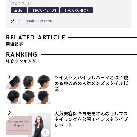
取扱ブランド
tintbar
THROW FASHION
THROW COMFORT
maisonhairurawa.com
RELATED ARTICLE
関連記事
RANKING
総合ランキング
1
ツイストスパイラルパーマとは？強
め＆ゆるめの人気メンズスタイル13
選
2
人気美容師キヨモモさんのセルフス
タイリングを公開！インスタライブ
レポート