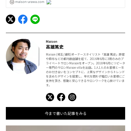
Maison
高雄篤史
Maison (埼玉/浦和)オーナースタイリスト「高雄 篤史」原宿
や麻布などの都内数店舗を経て、2016年6月に3席のみのプ
ライベートサロンMaisonをオープン。2018年6月にリピータ
ー専門のサロンMaison villaを出店。1人1人のお客様と一生
のお付き合いをコンセプトに、上質なデザインからトレンド
を含めたデザインを提案し、年代を問わず幅広いお客様にご
支持を頂き、感動と安心できるサロンワークを心掛けていま
す。
今まで書いた記事をみる