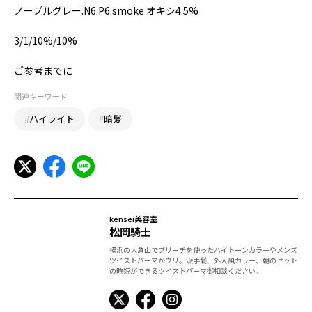
ノーブルグレー.N6.P6.smoke オキシ4.5%
3/1/10%/10%
ご参考までに
関連キーワード
#
ハイライト
#
暗髪
kensei美容室
松岡騎士
横浜の大倉山でブリーチを使ったハイトーンカラーやメンズ
ツイストパーマがウリ。派手髪、外人風カラー、朝のセット
の時短ができるツイストパーマ御相談ください。