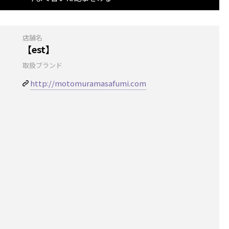
店舗名
【est】
取扱ブランド
http://motomuramasafumi.com