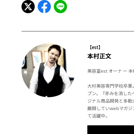
【est】
本村正文
美容室est オーナ ー 
大村美容専門学校卒業。
プン。『赤みを消した
ジナル商品開発と多動力を
展開していwebマガジン
て活躍中。