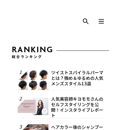
RANKING
総合ランキング
1
ツイストスパイラルパーマ
とは？強め＆ゆるめの人気
メンズスタイル13選
2
人気美容師キヨモモさんの
セルフスタイリングを公
開！インスタライブレポー
ト
3
ヘアカラー後のシャンプー