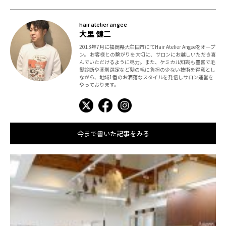
hair atelier angee
大里 健二
2013年7月に福岡県大牟田市にてHair Atelier Angeeをオープ
ン。 お客様との繋がりを大切に、サロンにお越しいただき喜
んでいただけるように尽力。また、ケミカル知識も豊富で毛
髪診断や薬剤選定など髪の毛に負担の少ない技術を得意とし
ながら、地域1番のお洒落なスタイルを発信しサロン運営を
やっております。
今まで書いた記事をみる