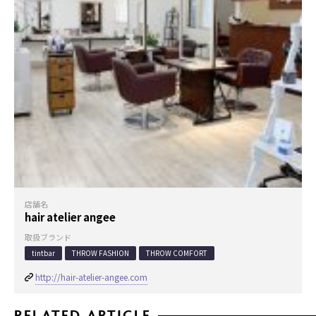
店舗名
hair atelier angee
取扱ブランド
tintbar
THROW FASHION
THROW COMFORT
http://hair-atelier-angee.com
RELATED ARTICLE