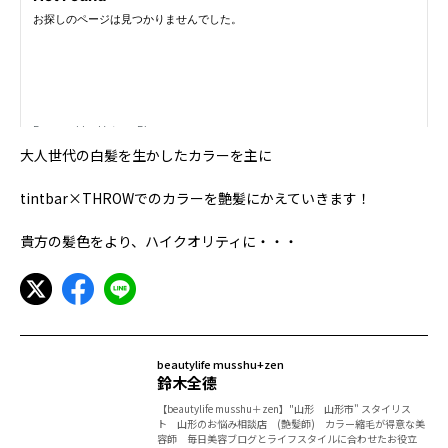
大人世代の白髪を生かしたカラーを主に
tintbar×THROWでのカラーを艶髪にかえていきます！
貴方の髪色をより、ハイクオリティに・・・
beautylife musshu+zen
鈴木全德
【beautylife musshu＋zen】"山形 山形市" スタイリス
ト 山形のお悩み相談店 (艶髪師) カラー縮毛が得意な美
容師 毎日美容ブログとライフスタイルに合わせたお役立