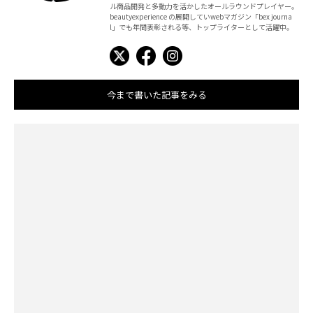
ル商品開発と多動力を活かしたオールラウンドプレイヤー。
beautyexperience の展開していwebマガジン「bex journa
l」でも年間表彰される等、トップライターとして活躍中。
今まで書いた記事をみる