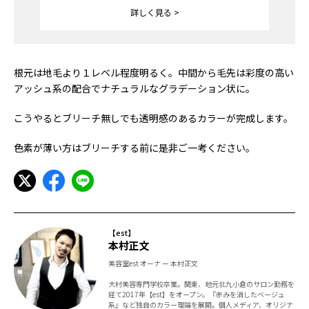
詳しく見る >
根元は地毛より１レベル程度明るく。中間から毛先は彩度の高い
アッシュ系の配合でナチュラルなグラデーション状に。
こうやるとブリーチ無しでも透明感のあるカラーが完成します。
色素が薄い方はブリーチする前に是非ご一考ください。
【est】
本村正文
美容室est オーナ ー 本村正文
大村美容専門学校卒業。関東、地元北九小倉のサロン勤務を
経て2017年【est】をオープン。『赤みを消したベージュ
系』など独自のカラー理論を展開。個人メディア、オリジナ