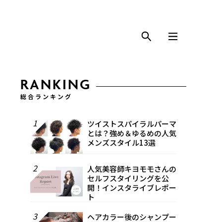
RANKING
総合ランキング
1
ツイストスパイラルパーマ
とは？強め＆ゆるめの人気
メンズスタイル13選
2
人気美容師キヨモモさんの
セルフスタイリングを公
開！インスタライブレポー
ト
3
ヘアカラー後のシャンプー