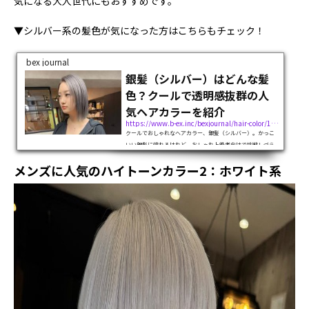
気になる大人世代にもおすすめです。
▼シルバー系の髪色が気になった方はこちらもチェック！
bex journal
銀髪（シルバー）はどんな髪
色？クールで透明感抜群の人
気ヘアカラーを紹介
https://www.b-ex.inc/bexjournal/hair-color/116202
クールでおしゃれなヘアカラー、銀髪（シルバー）。かっこ
いい銀髪に憧れるけれど、おしゃれ上級者向けで挑戦しづら
いと思っている人もいるかもしれません。そこでこの記事で
メンズに人気のハイトーンカラー2：ホワイト系
は、銀髪の魅力をご紹介します。ヘアカラーの特徴からブリ
ーチの回数、人気のスタイルまで...