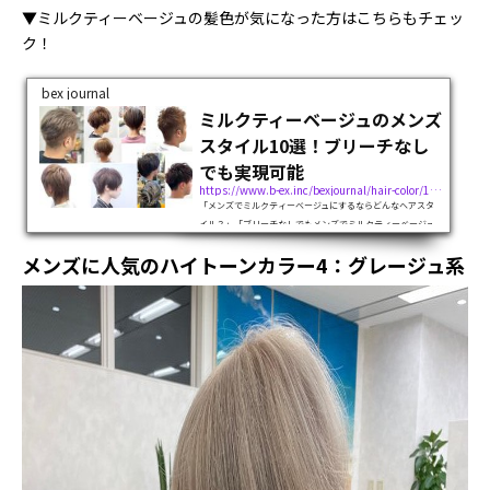
▼ミルクティーベージュの髪色が気になった方はこちらもチェッ
ク！
bex journal
ミルクティーベージュのメンズ
スタイル10選！ブリーチなし
でも実現可能
https://www.b-ex.inc/bexjournal/hair-color/116123
「メンズでミルクティーベージュにするならどんなヘアスタ
イル？」「ブリーチなしでもメンズでミルクティーベージュ
にできる？」ミルクティーベージュの色味が気になっている
メンズに人気のハイトーンカラー4：グレージュ系
けれど、自分に似合うのか気になっていませんか？結論、ミ
ルクティーベージュはブリーチな...