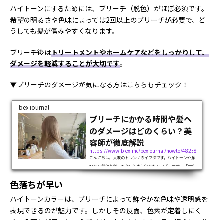
ハイトーンにするためには、ブリーチ（脱色）がほぼ必須です。
希望の明るさや色味によっては2回以上のブリーチが必要で、ど
うしても髪が傷みやすくなります。
ブリーチ後は
トリートメントやホームケアなどをしっかりして、
ダメージを軽減することが大切です
。
▼ブリーチのダメージが気になる方はこちらもチェック！
bex journal
ブリーチにかかる時間や髪へ
のダメージはどのくらい？美
容師が徹底解説
https://www.b-ex.inc/bexjournal/howto/48238
こんにちは。大阪のトレンザのイワタです。ハイトーンや鮮
やかな髪色を楽しみたいときに欠かせないブリーチ。「一度
はブリーチに挑戦してみたい！」と考えている方も多いので
色落ちが早い
はないでしょうか。でも、ブリーチがはじめての方は「ブリ
ーチにはどのくらい時間がかかる...
ハイトーンカラーは、ブリーチによって鮮やかな色味や透明感を
表現できるのが魅力です。しかしその反面、色素が定着しにく