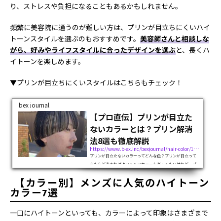
り、ストレスや負担になることもあるかもしれません。
頻繁に美容院に通うのが難しい方は、プリンが目立ちにくいハイ
トーンスタイルを選ぶのもおすすめです。
美容師さんと相談しな
がら、好みやライフスタイルに合ったデザインを選ぶ
と、長くハ
イトーンを楽しめます。
▼プリンが目立ちにくいスタイルはこちらもチェック！
bex journal
【プロ直伝】プリンが目立た
ないカラーとは？プリン解消
法8選も徹底解説
https://www.b-ex.inc/bexjournal/hair-color/116754
プリンが目立たないカラーってどんな色？プリンが目立って
きたらどうすればよい？ヘアカラーを楽しみたいけれど、プ
リンになりたくない方が多いのではないでしょうか。結論、
【カラー別】メンズに人気のハイトーン
色味はダークトーンでカラーリング方法を工夫すれば、プリ
ンが目立ちにくくなります。本記...
カラー7選
一口にハイトーンといっても、カラーによって印象はさまざまで