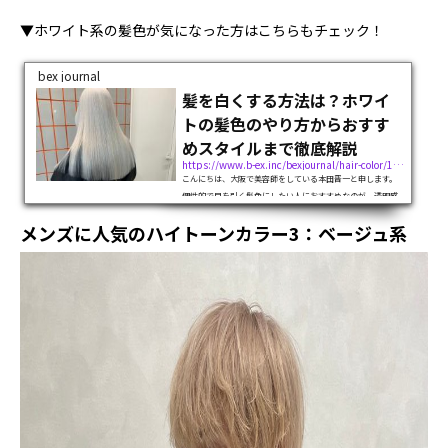
▼ホワイト系の髪色が気になった方はこちらもチェック！
bex journal
髪を白くする方法は？ホワイ
トの髪色のやり方からおすす
めスタイルまで徹底解説
https://www.b-ex.inc/bexjournal/hair-color/12008
こんにちは、大阪で美容師をしている本田晋一と申します。
個性的で目を引く髪色にしたい人におすすめなのが、透明感
抜群のホワイト（白）です。しかしホワイトの髪色は、「髪
メンズに人気のハイトーンカラー3：ベージュ系
を白くするには何回ブリーチすればいいの？」「ダメージや
色落ちが心配……」「ホワイトの髪...