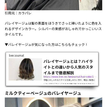
引用元：カラパレ
バレイヤージュは髪の表面をほうきでさっと掃いたように色を入
れるデザインカラー。シルバーの束感がおしゃれでかっこいいス
タイルです。
▼バレイヤージュが気になった方はこちらもチェック！
bex journal
バレイヤージュとは？ハイラ
イトとの違いから人気のスタ
イルまで徹底解説
https://www.b-ex.inc/bexjournal/hair-color/122279
手軽におしゃれなスタイルを楽しみたい方や、明るい髪色に
したいけれどプリンになるのは嫌な方におすすめなのがバレ
イヤージュです。この記事ではバレイヤージュとはどんなスタ
ミルクティーベージュのバレイヤージュ
イルなのかを解説し、人気のバレイヤージュのスタイルを幅
広くご紹介します。バレイヤー...