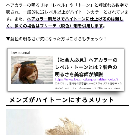
ヘアカラーの明るさは「レベル」や「トーン」と呼ばれる数字で
表され、一般的に12レベル以上がハイトーンカラーとされていま
す。また、
ヘアカラー剤だけでハイトーンに仕上げるのは難し
く、多くの場合はブリーチ（脱色）剤を併用します
。
▼髪色の明るさが気になった方はこちらもチェック！
bex journal
【社会人必見】ヘアカラーの
レベル・トーンとは？髪色の
明るさを美容師が解説
https://www.b-ex.inc/bexjournal/hair-color/7663
こんにちは。吉祥寺の美容室Aboveのスタイリスト田母神（た
ぼがみ）です。 さて、今回のテーマは「髪色のレベル（明る
さ）について」です。ヘアカラーをするときによく聞く「レ
メンズがハイトーンにするメリット
ベル」や「トーン」という言葉。正直よくわからない方も多
いのではないでしょうか。そこ...