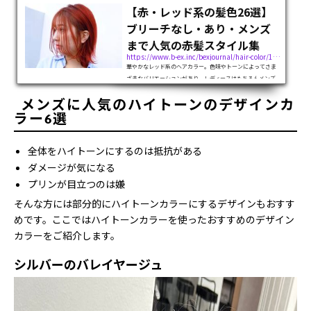
【赤・レッド系の髪色26選】
ブリーチなし・あり・メンズ
まで人気の赤髪スタイル集
https://www.b-ex.inc/bexjournal/hair-color/116217
華やかなレッド系のヘアカラー。色味やトーンによってさま
ざまなバリエーションがあり、レディースはもちろんメンズ
にも人気の髪色です。この記事ではレッド系の髪色の特徴や
メンズに人気のハイトーンのデザインカ
色味別のスタイル、ブリーチあり・ブリーチなしの違いな
ど、幅広くご紹介します。赤髪に挑...
ラー6選
全体をハイトーンにするのは抵抗がある
ダメージが気になる
プリンが目立つのは嫌
そんな方には部分的にハイトーンカラーにするデザインもおすす
めです。ここではハイトーンカラーを使ったおすすめのデザイン
カラーをご紹介します。
シルバーのバレイヤージュ