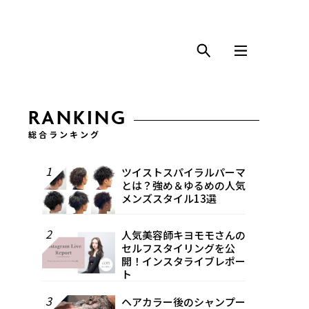
RANKING
総合ランキング
1
ツイストスパイラルパーマ
とは？強め＆ゆるめの人気
メンズスタイル13選
2
人気美容師キヨモモさんの
セルフスタイリングを公
開！インスタライブレポー
ト
3
ヘアカラー後のシャンプー