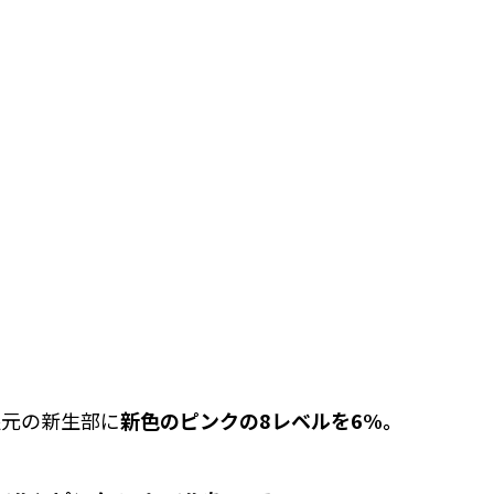
根元の新生部に
新色のピンクの8レベルを6%。