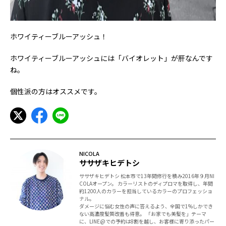
ホワイティーブルーアッシュ！
ホワイティーブルーアッシュには「バイオレット」が肝なんです
ね。
個性派の方はオススメです。
NICOLA
ササザキヒデトシ
ササザキヒデトシ 松本市で13年間修行を積み2016年９月NI
COLAオープン。 カラーリストのディプロマを取得し、年間
約1200人のカラーを担当しているカラーのプロフェッショ
ナル。
ダメージに悩む女性の声に答えるよう、全国で1%しかでき
ない高濃度髪質改善も得意。 「お家でも美髪を」テーマ
に、LINE@での予約は8割を越し、お客様に寄り添ったパー