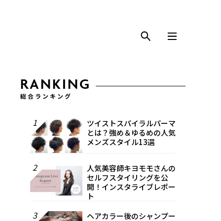
RANKING
総合ランキング
1
ツイストスパイラルパーマ
とは？強め＆ゆるめの人気
メンズスタイル13選
2
人気美容師キヨモモさんの
セルフスタイリングを公
開！インスタライブレポー
ト
3
ヘアカラー後のシャンプー