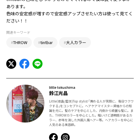
あります。
色味の安定感が増すので安定感アップさせたい方は使って見てく
ださい！！
関連キーワード
#
THROW
#
tintbar
#
大人カラー
little tokushima
鈴江光晶
Little(徳島/藍住)Top stylist ｢携わる人が笑顔に、毎日ワクワ
クする｣をコンセプトに。ヘアケアマイスター資格からの知
識を元に。髪のケアを中心とした、内側から綺麗な髪に。ま
た、THROWカラーを中心とした。暗いけど透明感があるカ
ラー、赤味を消した外国人風ヘアー等。ヘアカラーを中心に
人気のある美容師。