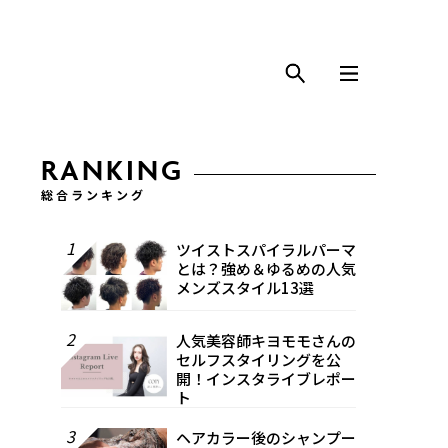
RANKING
総合ランキング
1
ツイストスパイラルパーマ
とは？強め＆ゆるめの人気
メンズスタイル13選
2
人気美容師キヨモモさんの
セルフスタイリングを公
開！インスタライブレポー
ト
3
ヘアカラー後のシャンプー