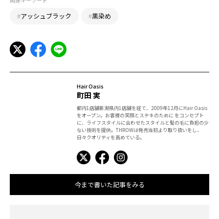
関連キーワード
#
アッシュブラック
#
黒染め
Hair Oasis
町田 実
都内1店舗新潟県内1店舗を経て、2009年12月にHair Oasis
をオープン。お客様の笑顔とステキのために をコンセプト
に、ライフスタイルに合わせたスタイルと髪の毛に負担の少
ない技術を提供。THROWは発売当初より取り扱いをし、
日々クオリティを高めている。
今まで書いた記事をみる