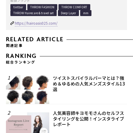
取扱ブランド
tintbar
THROW FASHION
THROW COMFORT
THROW Hairecare & travel set
Deep Layer
mm
https://hairoasis025.com/
RELATED ARTICLE
関連記事
RANKING
総合ランキング
1
ツイストスパイラルパーマとは？強
め＆ゆるめの人気メンズスタイル13
選
2
人気美容師キヨモモさんのセルフス
タイリングを公開！インスタライブ
レポート