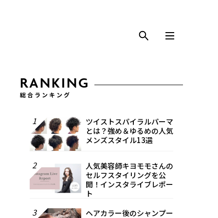
RANKING
総合ランキング
1
ツイストスパイラルパーマ
とは？強め＆ゆるめの人気
メンズスタイル13選
2
人気美容師キヨモモさんの
セルフスタイリングを公
開！インスタライブレポー
ト
3
ヘアカラー後のシャンプー