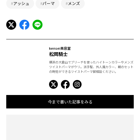
#
アッシュ
#
パーマ
#
メンズ
kensei美容室
松岡騎士
横浜の大倉山でブリーチを使ったハイトーンカラーやメンズ
ツイストパーマがウリ。派手髪、外人風カラー、朝のセット
の時短ができるツイストパーマ御相談ください。
今まで書いた記事をみる