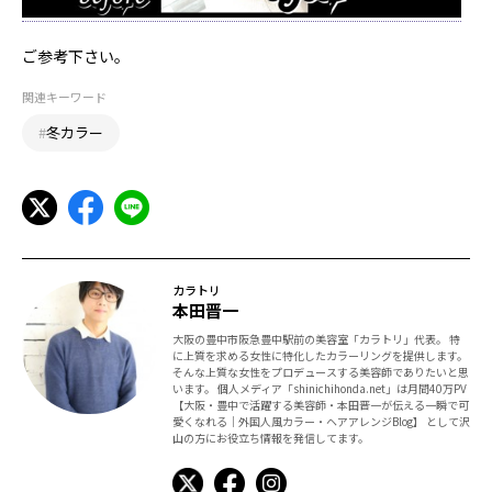
ご参考下さい。
関連キーワード
#
冬カラー
カラトリ
本田晋一
大阪の豊中市阪急豊中駅前の美容室「カラトリ」代表。 特
に上質を求める女性に特化したカラーリングを提供します。
そんな上質な女性をプロデュースする美容師でありたいと思
います。 個人メディア「shinichihonda.net」は月間40万PV
【大阪・豊中で活躍する美容師・本田晋一が伝える一瞬で可
愛くなれる｜外国人風カラー・ヘアアレンジBlog】 として沢
山の方にお役立ち情報を発信してます。