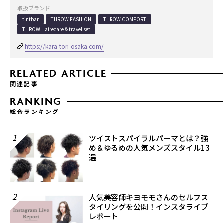
取扱ブランド
tintbar
THROW FASHION
THROW COMFORT
THROW Hairecare & travel set
https://kara-tori-osaka.com/
RELATED ARTICLE
関連記事
RANKING
総合ランキング
1
ツイストスパイラルパーマとは？強
め＆ゆるめの人気メンズスタイル13
選
2
人気美容師キヨモモさんのセルフス
タイリングを公開！インスタライブ
レポート