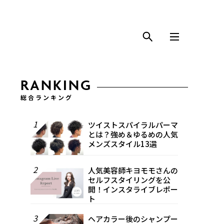
RANKING
総合ランキング
1
ツイストスパイラルパーマ
とは？強め＆ゆるめの人気
メンズスタイル13選
2
人気美容師キヨモモさんの
セルフスタイリングを公
開！インスタライブレポー
ト
3
ヘアカラー後のシャンプー