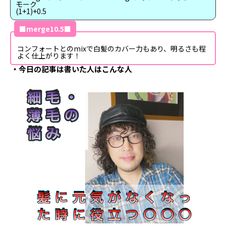
モーク
(1+1)+0.5
■merge10.5■
コンフォートとのmixで白髪のカバー力もあり、明るさも程
よく仕上がります！
今日の記事は書いた人はこんな人