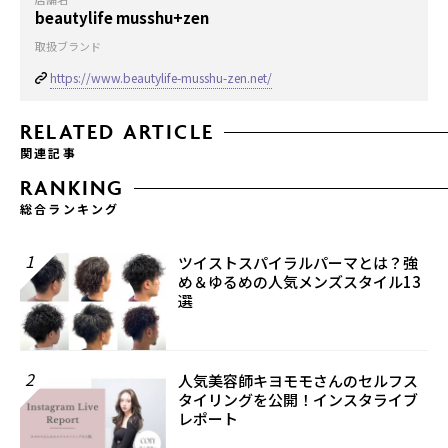
beautylife musshu+zen
取扱ブランド
https://www.beautylife-musshu-zen.net/
RELATED ARTICLE
関連記事
RANKING
総合ランキング
1
ツイストスパイラルパーマとは？強
め＆ゆるめの人気メンズスタイル13
選
2
人気美容師キヨモモさんのセルフス
タイリングを公開！インスタライブ
レポート