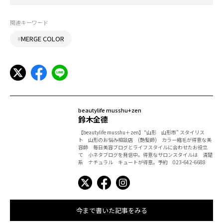
関連キーワード
#
MERGE COLOR
beautylife musshu+zen
鈴木全德
【beautylife musshu＋zen】"山形 山形市" スタイリス
ト 山形のお悩み相談店 (艶髪師) カラー縮毛が得意な美
容師 毎日美容ブログとライフスタイルに合わせたお役立
て 小ネタブログを発信中。得意なサロンスタイルは 清楚
系 ナチュラル キュートが得意。予約 023-642-6688
今まで書いた記事をみる