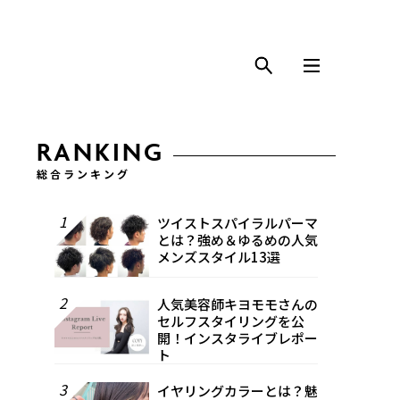
RANKING
総合ランキング
1
ツイストスパイラルパーマ
とは？強め＆ゆるめの人気
メンズスタイル13選
2
人気美容師キヨモモさんの
セルフスタイリングを公
開！インスタライブレポー
ト
3
イヤリングカラーとは？魅