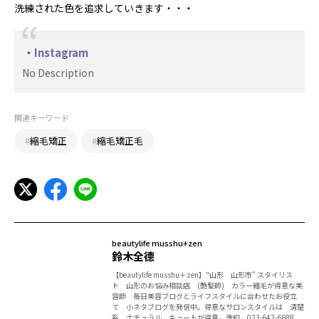
洗練された色を追求していきます・・・
Instagram
No Description
関連キーワード
#
縮毛矯正
#
縮毛矯正毛
beautylife musshu+zen
鈴木全德
【beautylife musshu＋zen】"山形 山形市" スタイリス
ト 山形のお悩み相談店 (艶髪師) カラー縮毛が得意な美
容師 毎日美容ブログとライフスタイルに合わせたお役立
て 小ネタブログを発信中。得意なサロンスタイルは 清楚
系 ナチュラル キュートが得意。予約 023-642-6688