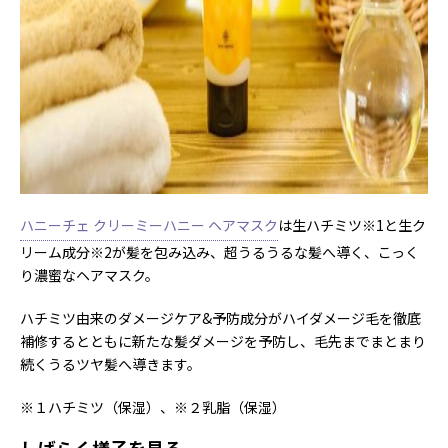
ハニーチェ クリーミーハニー ヘアマスク
は生ハチミツ※1と生ク
リーム成分※2が髪を包み込み、超うるうるな髪へ導く、こっく
り濃蜜なヘアマスク。
ハチミツ由来のダメージケア&予防成分がハイダメージ毛を徹底
補修するとともに新たな髪ダメージを予防し、毛先までまとまり
続くうるツヤ髪へ導きます。
※１ハチミツ（保湿）、※２乳脂（保湿）
しばらく様子を見る