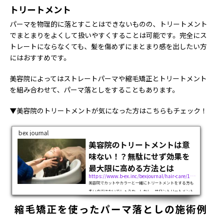
トリートメント
パーマを物理的に落とすことはできないものの、トリートメント
でまとまりをよくして扱いやすくすることは可能です。完全にス
トレートにならなくても、髪を傷めずにまとまり感を出したい方
にはおすすめです。
美容院によってはストレートパーマや縮毛矯正とトリートメント
を組み合わせて、パーマ落としをすることもあります。
▼美容院のトリートメントが気になった方はこちらもチェック！
bex journal
美容院のトリートメントは意
味ない！？無駄にせず効果を
最大限に高める方法とは
https://www.b-ex.inc/bexjournal/hair-care/123539
美容院でカットやカラーと一緒にトリートメントをする方も
多いのではないでしょうか。しかし、サロントリートメント
の効果を十分に実感できなかったり、意味がないのでは？と
縮毛矯正を使ったパーマ落としの施術例
感じたりする方もいるかもしれません。結論から言うと、美
容院のトリートメントは十分に効...