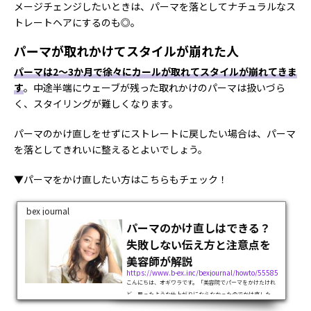
メージチェンジしたいときは、パーマを落としてナチュラルなス
トレートヘアにするのも◎。
パーマが取れかけてスタイルが崩れた人
パーマは2～3か月で徐々にカールが取れてスタイルが崩れてきま
す
。中途半端にウェーブが残った取れかけのパーマは扱いづら
く、スタイリングが難しくなります。
パーマのかけ直しをせずにストレートに戻したい場合は、パーマ
を落としてきれいに整えるとよいでしょう。
▼パーマをかけ直したい方はこちらもチェック！
bex journal
パーマのかけ直しはできる？
失敗しない伝え方と注意点を
美容師が解説
https://www.b-ex.inc/bexjournal/howto/55585
こんにちは、オギワラです。「美容院でパーマをかけたけれ
ど、思ったような仕上がりにならなかったのでかけ直した
い」と思ったことはありませんか？この記事では、パーマを