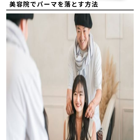
美容院でパーマを落とす方法
かけ直したいときの対処法から美容院でお願いするときの注
意点、パーマを失敗しないためのポ...