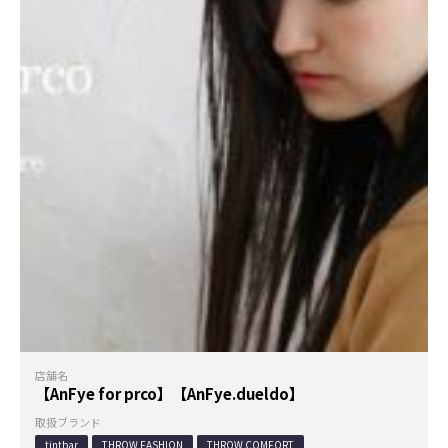
店舗名
【AnFye for prco】【AnFye.dueldo】
取扱ブランド
tintbar
THROW FASHION
THROW COMFORT