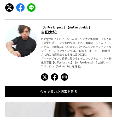
【AnFye for prco】【AnFye.dueldo】
吉田太紀
Instagramフォロワー５万人の「ヘアケア美容師」 ４万人以
上の髪のダメージでお困りの方を吉田考案の「ジュエリーシ
ステム」で艶髪にしています。パナソニックのオフィシャル
サポーター、オンラインサロン【Job‘s】オーナー、同業の
方に向けた講習会など多岐に渡り活躍。
「ヘアデザインは綺麗な髪から」をコンセプトのヘアケア特
化美容室【AnFye for prco】【AnFye.dueldo】２店舗とマツ
エクサロン【AnFye cote】を運営。
今まで書いた記事をみる