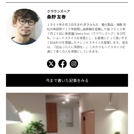
クラウンズヘア
桑野 友春
１９８４年６月２日生まれ 好きなもの 電化製品・漫画 浜
松の美容院で１０年勤務し店長職を経験した後 ２０１３年
７月２５日に美容室clowns hair（クラウンズヘア）をOPE
N。 ショートスタイルを得意とし、お客様にとって扱いやす
く似合わせを意識したトレンドスタイルを提案します。 信念
は、『出会った人に笑顔を。』 これからもヘアスタイルを
通じて多くの人を笑顔にしていきます。
今まで書いた記事をみる