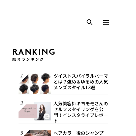
RANKING
総合ランキング
1
ツイストスパイラルパーマ
とは？強め＆ゆるめの人気
メンズスタイル13選
2
人気美容師キヨモモさんの
セルフスタイリングを公
開！インスタライブレポー
ト
3
ヘアカラー後のシャンプー