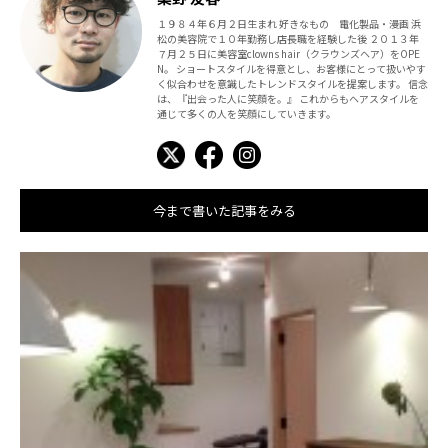
１９８４年６月２日生まれ 好きなもの 電化製品・漫画 浜
松の美容院で１０年勤務し店長職を経験した後 ２０１３年
７月２５日に美容室clowns hair（クラウンズヘア）をOPE
N。 ショートスタイルを得意とし、お客様にとって扱いやす
く似合わせを意識したトレンドスタイルを提案します。 信念
は、『出会った人に笑顔を。』 これからもヘアスタイルを
通じて多くの人を笑顔にしていきます。
今まで書いた記事をみる