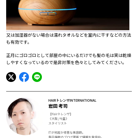
又は加湿器がない場合は濡れタオルなどを室内に干すなどの方法
も有効です。
正月にゴロゴロとして部屋の中にいるだけでも髪の毛は実は乾燥
しやすくなっているので是非対策を色々としてみてください。
HAIRトレンザINTERNATIONAL
岩田 考司
【Hairトレンザ】
《大阪 /今里》
スタイリスト
ITが何故か得意な美容師。
毎日複数のブログ更新で情報を発信中。