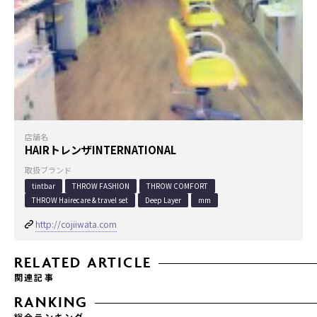
店舗名
HAIRトレンザINTERNATIONAL
取扱ブランド
tintbar
THROW FASHION
THROW COMFORT
THROW Hairecare & travel set
Deep Layer
mm
http://cojiiwata.com
RELATED ARTICLE
関連記事
RANKING