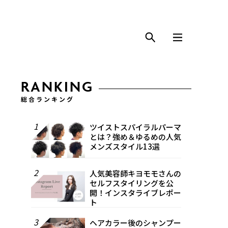
RANKING
総合ランキング
1
ツイストスパイラルパーマ
とは？強め＆ゆるめの人気
メンズスタイル13選
2
人気美容師キヨモモさんの
セルフスタイリングを公
開！インスタライブレポー
ト
3
ヘアカラー後のシャンプー