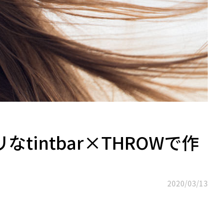
tintbar×THROWで作
2020/03/13