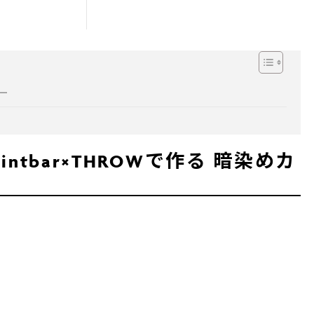
ラー
tbar×THROWで作る 暗染めカ