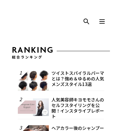
RANKING
総合ランキング
1
ツイストスパイラルパーマ
とは？強め＆ゆるめの人気
メンズスタイル13選
2
人気美容師キヨモモさんの
セルフスタイリングを公
開！インスタライブレポー
ト
3
ヘアカラー後のシャンプー