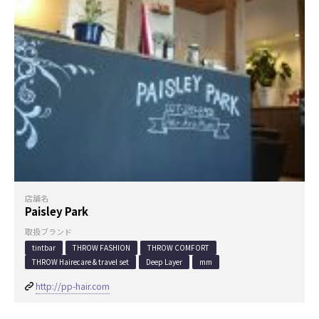
店舗名
Paisley Park
取扱ブランド
tintbar
THROW FASHION
THROW COMFORT
THROW Hairecare & travel set
Deep Layer
mm
http://pp-hair.com