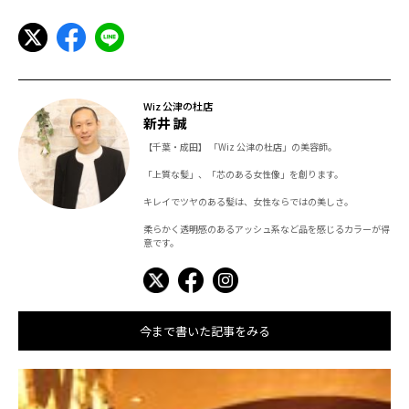
Wiz 公津の杜店
新井 誠
【千葉・成田】 「Wiz 公津の杜店」の美容師。
「上質な髪」、「芯のある女性像」を創ります。
キレイでツヤのある髪は、女性ならではの美しさ。
柔らかく透明感のあるアッシュ系など品を感じるカラーが得
意です。
今まで書いた記事をみる