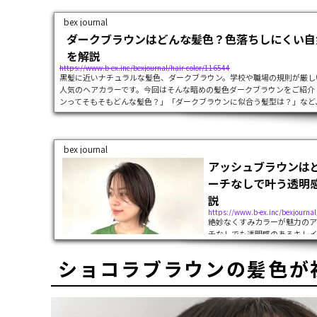
bex journal
ダークブラウンはどんな髪色？色落ちしにくい自
を解説
https://www.b-ex.inc/bexjournal/hair-color/116544
黒髪に近いナチュラルな髪色、ダークブラウン。学校や職場の規則が厳し
人気のヘアカラーです。今回はそんな暗めの髪色ダークブラウンをご紹介
ンってそもそもどんな髪色？」「ダークブラウンに似合う髪型は？」など、さ
bex journal
アッシュブラウンは
ーチなしで叶う透明
説
https://www.b-ex.inc/bexjournal
絶妙なくすみカラーが魅力のア
チなしでも透明感のあるキレイ
ヘアカラーです。今回はそんな
アッシュブラウンについて詳し
ショコラブラウンの髪色が
ブラウンの特徴から明るさや髪型