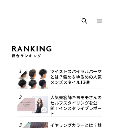
RANKING
総合ランキング
1
ツイストスパイラルパーマ
とは？強め＆ゆるめの人気
メンズスタイル13選
2
人気美容師キヨモモさんの
セルフスタイリングを公
開！インスタライブレポー
ト
3
イヤリングカラーとは？魅