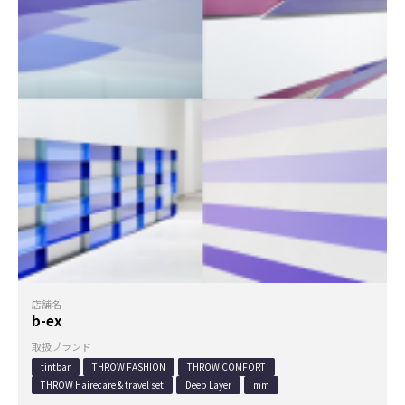
店舗名
b-ex
取扱ブランド
tintbar
THROW FASHION
THROW COMFORT
THROW Hairecare & travel set
Deep Layer
mm