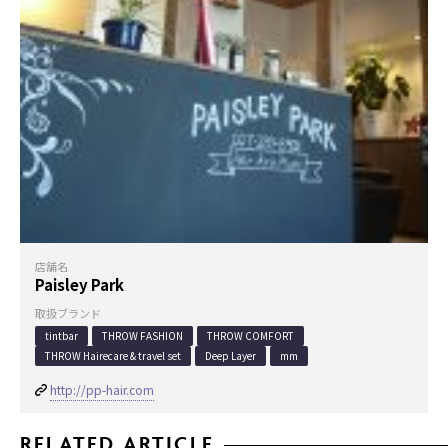
店舗名
Paisley Park
取扱ブランド
tintbar
THROW FASHION
THROW COMFORT
THROW Hairecare & travel set
Deep Layer
mm
http://pp-hair.com
RELATED ARTICLE