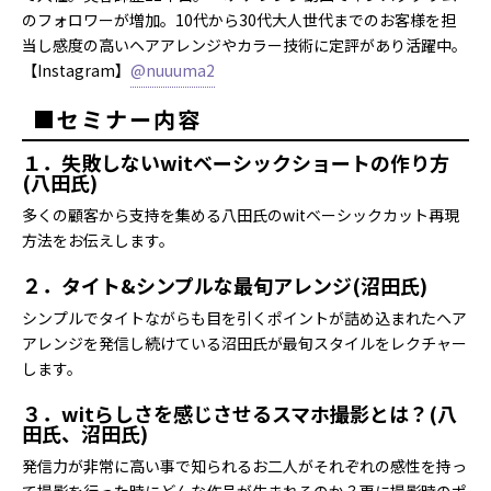
のフォロワーが増加。10代から30代大人世代までのお客様を担
当し感度の高いヘアアレンジやカラー技術に定評があり活躍中。
【Instagram】
@nuuuma2
■セミナー内容
１．失敗しないwitベーシックショートの作り方
(八田氏)
多くの顧客から支持を集める八田氏のwitベーシックカット再現
方法をお伝えします。
２．タイト&シンプルな最旬アレンジ(沼田氏)
シンプルでタイトながらも目を引くポイントが詰め込まれたヘア
アレンジを発信し続けている沼田氏が最旬スタイルをレクチャー
します。
３．witらしさを感じさせるスマホ撮影とは？(八
田氏、沼田氏)
発信力が非常に高い事で知られるお二人がそれぞれの感性を持っ
て撮影を行った時にどんな作品が生まれるのか？更に撮影時のポ