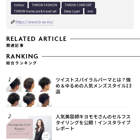
tintbar
THROW FASHION
THROW COMFORT
THROW Hairecare & travel set
Deep Layer
mm
https://www.b-ex.inc/
RELATED ARTICLE
関連記事
RANKING
総合ランキング
1
ツイストスパイラルパーマとは？強
め＆ゆるめの人気メンズスタイル13
選
2
人気美容師キヨモモさんのセルフス
タイリングを公開！インスタライブ
レポート