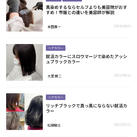
黒染めするならセルフよりも美容院がおす
すめ！市販との違いを美容師が解説
2024/09/25
本田晋一
ヘアカラー
就活カラーにスロウマージで染めたアッシ
ュブラックカラー
2022/04/12
大里 健二
ヘアカラー
リッチブラックで真っ黒にならない就活カ
ラー
2022/03/11
松岡騎士