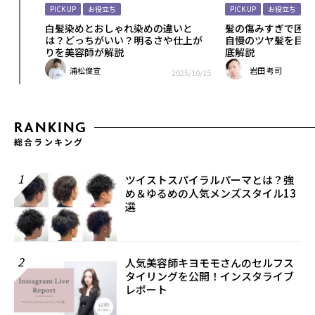
PICK UP
お役立ち
PICK UP
お役立ち
いヘア
白髪染めとおしゃれ染めの違いと
髪の傷みすぎで困っ
す方法
は？どっちがいい？明るさや仕上が
自慢のツヤ髪を目指
りを美容師が解説
底解説
浦松俊宣
岩田 考司
25/11/25
2025/10/15
RANKING
総合ランキング
1
ツイストスパイラルパーマとは？強
め＆ゆるめの人気メンズスタイル13
選
2
人気美容師キヨモモさんのセルフス
タイリングを公開！インスタライブ
レポート