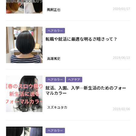
2020/01/17
鵜飼正也
ヘアカラー
転職や就活に最適な明るさ暗さって？
2019/06/13
高雄篤史
ヘアカラー
ヘアケア
就活、入園、入学…新生活のためのフォー
マルカラー
スズキユタカ
2019/03/06
ヘアカラー