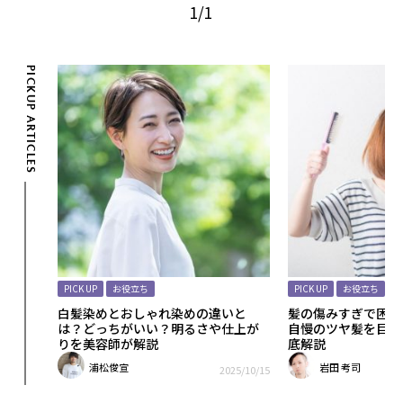
1/1
PICKUP ARTICLES
PICK UP
お役立ち
PICK UP
お役立ち
いヘア
白髪染めとおしゃれ染めの違いと
髪の傷みすぎで困っ
す方法
は？どっちがいい？明るさや仕上が
自慢のツヤ髪を目指
りを美容師が解説
底解説
浦松俊宣
岩田 考司
25/11/25
2025/10/15