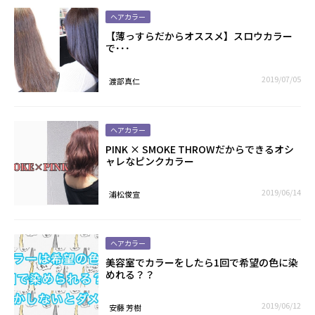
ヘアカラー
【薄っすらだからオススメ】スロウカラー
で･･･
2019/07/05
渡部真仁
ヘアカラー
PINK × SMOKE THROWだからできるオシ
ャレなピンクカラー
2019/06/14
浦松俊宣
ヘアカラー
美容室でカラーをしたら1回で希望の色に染
めれる？？
2019/06/12
安藤 芳樹