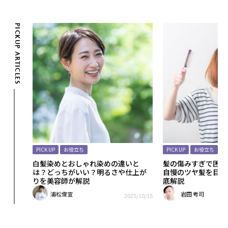
PICKUP ARTICLES
PICK UP
お役立ち
PICK UP
お役立ち
いヘア
白髪染めとおしゃれ染めの違いと
髪の傷みすぎで困っ
す方法
は？どっちがいい？明るさや仕上が
自慢のツヤ髪を目指
りを美容師が解説
底解説
浦松俊宣
岩田 考司
25/11/25
2025/10/15