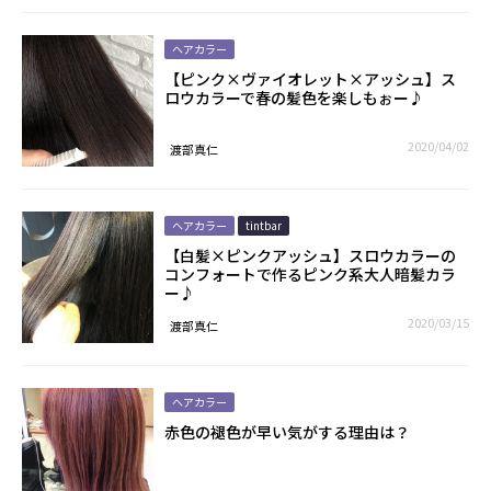
ヘアカラー
【ピンク×ヴァイオレット×アッシュ】ス
ロウカラーで春の髪色を楽しもぉー♪
2020/04/02
渡部真仁
ヘアカラー
tintbar
【白髪×ピンクアッシュ】スロウカラーの
コンフォートで作るピンク系大人暗髪カラ
ー♪
2020/03/15
渡部真仁
ヘアカラー
赤色の褪色が早い気がする理由は？