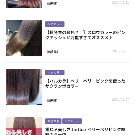
2020/03/11
荻原峻一
ヘアカラー
【秋冬春の髪色？！】スロウカラーのピン
クアッシュが万能すぎてオススメ♪
2020/03/07
渡部真仁
ヘアカラー
【ハルカラ】ベリーベリーピンクを使った
サクランボカラー
2020/03/07
荻原峻一
お役立ち
ヘアカラー
重ねる美しさ tintbar ベリーベリピンク継
続カラー中