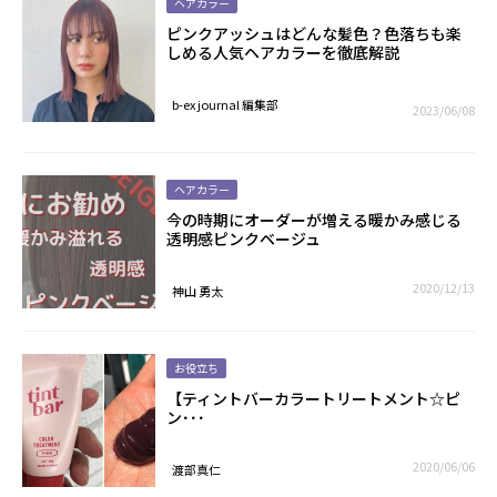
ヘアカラー
ピンクアッシュはどんな髪色？色落ちも楽
しめる人気ヘアカラーを徹底解説
b-ex journal 編集部
2023/06/08
ヘアカラー
今の時期にオーダーが増える暖かみ感じる
透明感ピンクベージュ
2020/12/13
神山 勇太
お役立ち
【ティントバーカラートリートメント☆ピ
ン･･･
2020/06/06
渡部真仁