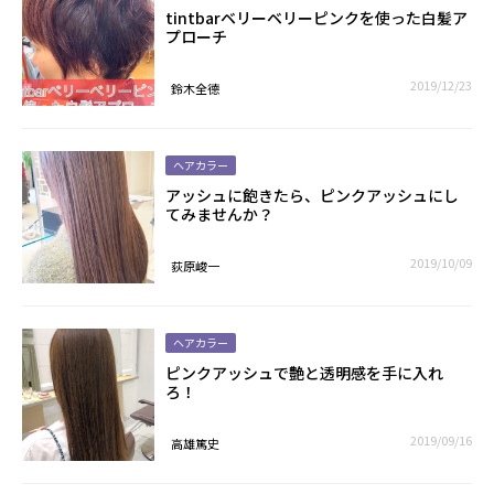
tintbarベリーベリーピンクを使った白髪ア
プローチ
2019/12/23
鈴木全德
ヘアカラー
アッシュに飽きたら、ピンクアッシュにし
てみませんか？
2019/10/09
荻原峻一
ヘアカラー
ピンクアッシュで艶と透明感を手に入れ
ろ！
2019/09/16
高雄篤史