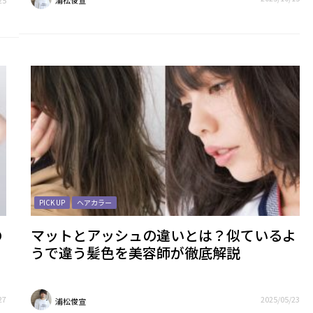
25
浦松俊宣
PICK UP
ヘアカラー
の
マットとアッシュの違いとは？似ているよ
うで違う髪色を美容師が徹底解説
27
2025/05/23
浦松俊宣