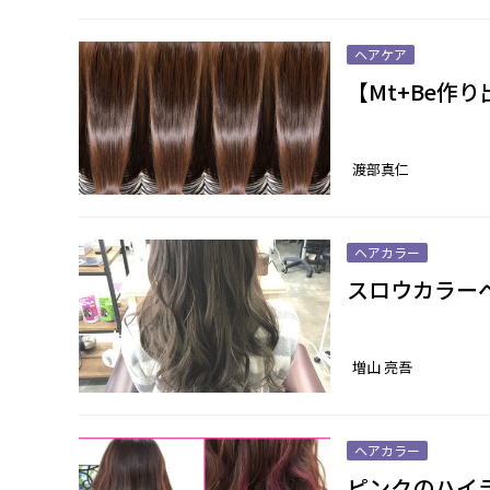
ヘアケア
【Mt+Be作
渡部真仁
ヘアカラー
スロウカラー
増山 亮吾
ヘアカラー
ピンクのハイ