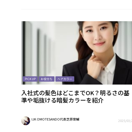
PICK UP
お役立ち
ヘアカラー
入社式の髪色はどこまでOK？明るさの基
準や垢抜ける暗髪カラーを紹介
IJK OMOTESANDO代表芝原俊輔
2025/03/