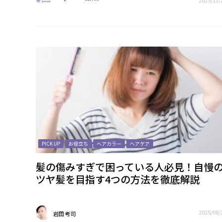
2025/11/
PICK UP
お役立ち
ヘアカラー
ヘアケア
髪の傷みすぎで困っている人必見！自慢
ツヤ髪を目指す4つの方法を徹底解説
2025/08/
岩田 考司