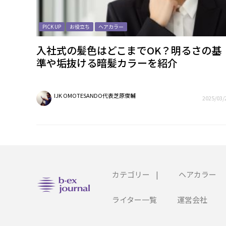
PICK UP
お役立ち
ヘアカラー
入社式の髪色はどこまでOK？明るさの基
準や垢抜ける暗髪カラーを紹介
IJK OMOTESANDO代表芝原俊輔
2025/03/
カテゴリー
|
ヘアカラー
ライター一覧
運営会社