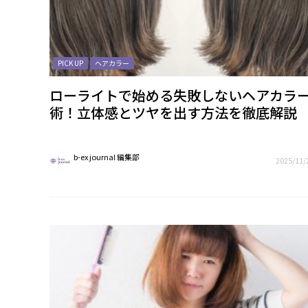
PICK UP
ヘアカラー
ローライトで始める失敗しないヘアカラ
術！立体感とツヤを出す方法を徹底解説
b-ex journal 編集部
2025/11/