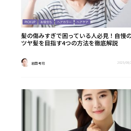
PICK UP
お役立ち
ヘアカラー
ヘアケア
髪の傷みすぎで困っている人必見！自慢
ツヤ髪を目指す4つの方法を徹底解説
2025/08/
岩田 考司