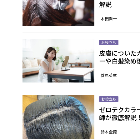
解説
本田晋一
お役立ち
皮膚についた
ーや白髪染め
菅原英章
お役立ち
ゼロテクカラ
師が徹底解説
鈴木全德