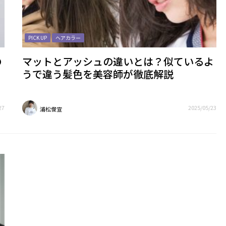
PICK UP
ヘアカラー
の
マットとアッシュの違いとは？似ているよ
うで違う髪色を美容師が徹底解説
27
2025/05/23
浦松俊宣