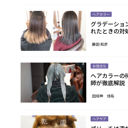
ヘアカラー
グラデーショ
れたときの対
藤田 和彦
お役立ち
ヘアカラーの
師が徹底解説
田母神 佳祐
ヘアケア