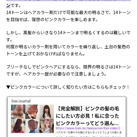
ン
です。
14トーンはヘアカラー剤だけで可能な最大の明るさで、14トーン
を目指せば、理想のピンクカラーを楽しめます。
しかし、黒髪からいきなり14トーンまで明るくするのは難しいで
す。
何度か明るいカラー剤を用いてカラーを繰り返し、土台の髪色の
トーンを上げておかなければなりません。
ブリーチなしでピンクヘアにするなら、限界の明るさは14トーン
ですが、ヘアカラー歴が必要なので注意しましょう。
▼ピンクカラーについて詳しく知りたい方はこちらもチェック！
bex journal
【完全解説】ピンクの髪の毛
にしたい方必見！私に合った
ピンクカラーってどう選ん...
https://www.b-ex.inc/bexjournal/hair-color/112249
ヘアカラーを鮮やかな色にするときってどうしようか迷いま