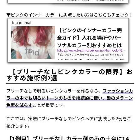
すよね。色の明るさ、色の濃さ、ブリーチはするべき？どん
なデザインがいい？どうしたら自分に合うかなかなかイメー
ジできないですよね。。。本記事では「ピンクカラー」の特
▼ピンクのインナーカラーに挑戦したい方はこちらもチェック！
徴や解説を事例を元にご紹介しま...
bex journal
【ピンクのインナーカラー完
全ガイド】入れる場所やパー
ソナルカラー別おすすめとは
https://www.b-ex.inc/bexjournal/hair-color/121269
「ピンクのインナーカラーはどこに入れるのがおすすめ？」
「ピンクのインナーカラーはどんな人に似合う？」ピンクの
インナーカラーに挑戦したいけど、自分に似合うスタイルが
【ブリーチなしピンクカラーの限界】お
わからず困っていませんか。ピンクのインナーカラーは顔周
りに入れるのがおすすめで、ピン...
すすめ施術例2選
ブリーチなしで明るいピンクカラーを作るなら、
ファッションカ
ラーの中でも明るいトーンのものを継続的に使い、髪のメラニン
色素を減らす
ことが重要です。
ここでは、実際にブリーチなしでピンクヘアに挑戦した2例をご
紹介します。
【1例目】ブリーチなしカラー剤のみの土台に14