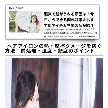
bex journal
湿気で髪がうねる原因は？今
日からできる簡単対策＆おす
すめアイテムを美容師が紹介
https://www.b-ex.inc/bexjournal/howto/106655
名古屋市昭和区で美容師をしているkocchi.の鵜飼です。「雨
の日は湿気で髪がうねるから憂鬱…」「梅雨の時期は髪が広
がってスタイルが決まらない！」「雨の日でも一日中髪型が
ヘアアイロンの熱・摩擦ダメージを防ぐ
崩れない方法はないの？」雨の日や梅雨の時期になると、こ
んなお悩みをお持ちの方は多いの...
方法｜前処理・温度・頻度のポイント