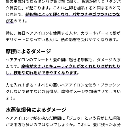
髪の主成分であるタンパク質は熱に弱く、高温が続くと「タンパ
ク質変性」が起こります。これは生卵を加熱すると固まるのと同
じ原理で、
髪も熱によって硬くなり、パサつきやゴワつきにつな
がる
のです。
特に、毎日ヘアアイロンを使用する人や、カラーやパーマで髪が
デリケートになっている人は、熱の影響を受けやすくなります。
摩擦によるダメージ
ヘアアイロンのプレートと髪の間に起きる摩擦も、ダメージの原
因です。
摩擦が大きいとキューティクルがめくれたりはがれたり
し、枝毛や切れ毛ができやすくなります
。
力を入れすぎる・すべりの悪いヘアアイロンを使う・ブラッシン
グしないで通すなどの習慣が、摩擦ダメージを加速させてしまい
ます。
水蒸気爆発によるダメージ
ヘアアイロンで髪を挟んだ瞬間に「ジュッ」という音がした経験
がある方も多いのではないでしょうか。これは、髪に残った水分