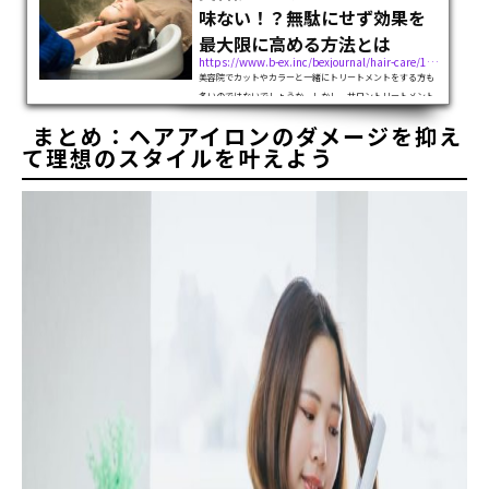
味ない！？無駄にせず効果を
最大限に高める方法とは
https://www.b-ex.inc/bexjournal/hair-care/123539
美容院でカットやカラーと一緒にトリートメントをする方も
多いのではないでしょうか。しかし、サロントリートメント
の効果を十分に実感できなかったり、意味がないのでは？と
まとめ：ヘアアイロンのダメージを抑え
感じたりする方もいるかもしれません。結論から言うと、美
容院のトリートメントは十分に効...
て理想のスタイルを叶えよう