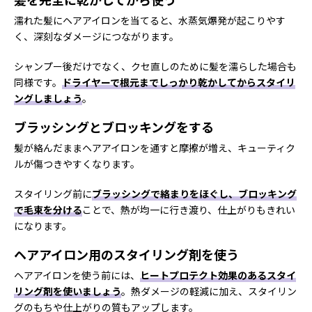
濡れた髪にヘアアイロンを当てると、水蒸気爆発が起こりやす
く、深刻なダメージにつながります。
シャンプー後だけでなく、クセ直しのために髪を濡らした場合も
同様です。
ドライヤーで根元までしっかり乾かしてからスタイリ
ングしましょう
。
ブラッシングとブロッキングをする
髪が絡んだままヘアアイロンを通すと摩擦が増え、キューティク
ルが傷つきやすくなります。
スタイリング前に
ブラッシングで絡まりをほぐし、ブロッキング
で毛束を分ける
ことで、熱が均一に行き渡り、仕上がりもきれい
になります。
ヘアアイロン用のスタイリング剤を使う
ヘアアイロンを使う前には、
ヒートプロテクト効果のあるスタイ
リング剤を使いましょう
。熱ダメージの軽減に加え、スタイリン
グのもちや仕上がりの質もアップします。