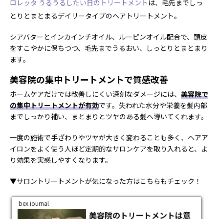
ロレッタ うるうるしたい日のトリートメント
は、毛先までしっ
とりとまとまるデイリータイプのヘアトリートメント。
シアバターとインカインチオイル、ルーピンオイル配合で、頭皮
をすこやかに保ちつつ、毛先までうるおい、しっとりとまとまり
ます。
美容院の集中トリートメントで質感改善
ホームケアだけでは改善しにくい深刻なダメージには、
美容院で
の集中トリートメントが有効
です。失われた水分や栄養を髪内部
までしっかり補い、まとまりとツヤのある髪へ導いてくれます。
一度の施術で手ざわりやツヤが大きく変わることも多く、ヘアア
イロンをよく使う人ほど定期的なサロンケアを取り入れると、よ
り効果を実感しやすくなります。
▼サロントリートメントが気になった方はこちらもチェック！
bex journal
美容院のトリートメントは意