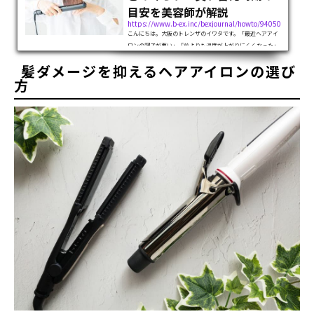
目安を美容師が解説
https://www.b-ex.inc/bexjournal/howto/94050
こんにちは。大阪のトレンザのイワタです。「最近ヘアアイ
ロンの調子が悪い」「前よりも温度が上がりにくくなった」
なんてことはありませんか？それはヘアアイロンの寿命が来
髪ダメージを抑えるヘアアイロンの選び
ているからかもしれません。寿命が切れたヘアアイロンやコ
テを使い続けると、髪に負担がか...
方