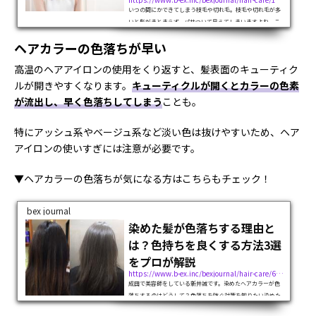
いつの間にかできてしまう枝毛や切れ毛。枝毛や切れ毛が多
いと髪がまとまらず、パサついて見えてしまいますよね。こ
の記事では枝毛や切れ毛ができる原因から対処法まで詳しく
ヘアカラーの色落ちが早い
解説します。枝毛や切れ毛を防ぐヘアケアもご紹介するの
で、髪のダメージにお悩みの方はぜ...
高温のヘアアイロンの使用をくり返すと、髪表面のキューティク
ルが開きやすくなります。
キューティクルが開くとカラーの色素
が流出し、早く色落ちしてしまう
ことも。
特にアッシュ系やベージュ系など淡い色は抜けやすいため、ヘア
アイロンの使いすぎには注意が必要です。
▼ヘアカラーの色落ちが気になる方はこちらもチェック！
bex journal
染めた髪が色落ちする理由と
は？色持ちを良くする方法3選
をプロが解説
https://www.b-ex.inc/bexjournal/hair-care/6317
成田で美容師をしている新井誠です。染めたヘアカラーが色
落ちするのはどうして？色落ちを防ぐ対策を知りたい染めた
カラーがすぐに色落ちしてしまって悩んでいませんか？染め