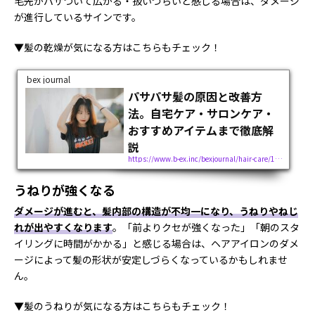
毛先がパサついて広がる・扱いづらいと感じる場合は、ダメージ
が進行しているサインです。
▼髪の乾燥が気になる方はこちらもチェック！
bex journal
パサパサ髪の原因と改善方
法。自宅ケア・サロンケア・
おすすめアイテムまで徹底解
説
https://www.b-ex.inc/bexjournal/hair-care/112229
「髪がパサパサでまとまらない」「ツヤがなく老けて見える」「ケアしているのに改善しない」そんな
お悩みを抱えていませんか？髪のパサつきは、季節や年齢に関わらず多くの人が抱える悩みです。髪が
うねりが強くなる
パサパサでコンディションが悪いと、印象や気分まで左右されてしま...
ダメージが進むと、髪内部の構造が不均一になり、うねりやねじ
れが出やすくなります
。「前よりクセが強くなった」「朝のスタ
イリングに時間がかかる」と感じる場合は、ヘアアイロンのダメ
ージによって髪の形状が安定しづらくなっているかもしれませ
ん。
▼髪のうねりが気になる方はこちらもチェック！