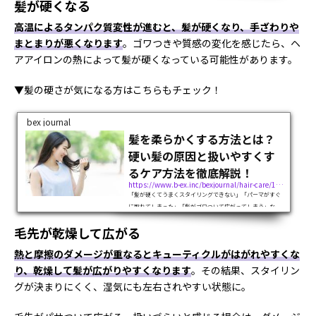
髪が硬くなる
た髪色を長持ちさせるには、色落ちする原因を知り、対策す
ることが大切です。本記事では、...
高温によるタンパク質変性が進むと、髪が硬くなり、手ざわりや
まとまりが悪くなります
。ゴワつきや質感の変化を感じたら、ヘ
アアイロンの熱によって髪が硬くなっている可能性があります。
▼髪の硬さが気になる方はこちらもチェック！
bex journal
髪を柔らかくする方法とは？
硬い髪の原因と扱いやすくす
るケア方法を徹底解説！
https://www.b-ex.inc/bexjournal/hair-care/126556
「髪が硬くてうまくスタイリングできない」「パーマがすぐ
に取れてしまった」「髪がゴワついて広がってしまう」な
ど、硬く扱いにくい髪にお悩みの方も多いのではないでしょ
毛先が乾燥して広がる
うか。実は、髪の硬さは生まれつきの髪質だけでなく、ヘア
カラーやパーマによるダメージ、乾...
熱と摩擦のダメージが重なるとキューティクルがはがれやすくな
り、乾燥して髪が広がりやすくなります
。その結果、スタイリン
グが決まりにくく、湿気にも左右されやすい状態に。