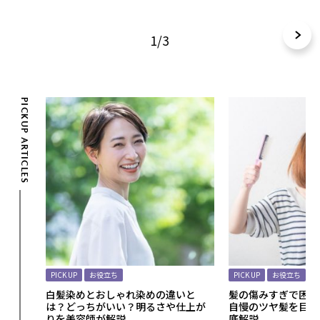
1/3
PICKUP ARTICLES
PICK UP
お役立ち
PICK UP
お役立ち
いヘア
白髪染めとおしゃれ染めの違いと
髪の傷みすぎで困っ
す方法
は？どっちがいい？明るさや仕上が
自慢のツヤ髪を目指
りを美容師が解説
底解説