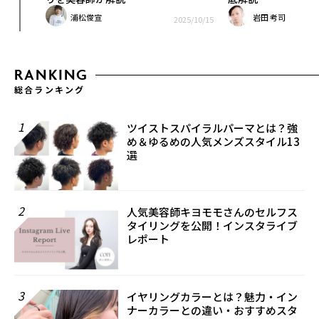
浦松俊宣
岩田 考司
25/11/25
2025/10/15
RANKING
総合ランキング
1
ツイストスパイラルパーマとは？強
め＆ゆるめの人気メンズスタイル13
選
2
人気美容師キヨモモさんのセルフス
タイリングを公開！インスタライブ
レポート
3
イヤリングカラーとは？魅力・イン
ナーカラーとの違い・おすすめスタ