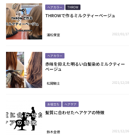
ヘアカラー
THROW
THROWで作るミルクティーベージュ
2022/01/17
浦松俊宣
ヘアカラー
赤味を抑えた明るい白髪染めミルクティー
ベージュ
2021/12/28
松岡騎士
お役立ち
ヘアケア
髪質に合わせたヘアケアの特徴
2021/12/26
鈴木全德