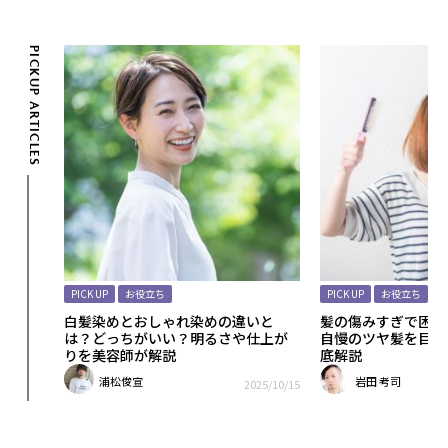
PICKUP ARTICLES
PICK UP
お役立ち
PICK UP
お役立ち
いヘア
白髪染めとおしゃれ染めの違いと
髪の傷みすぎで困っ
す方法
は？どっちがいい？明るさや仕上が
自慢のツヤ髪を目指
りを美容師が解説
底解説
浦松俊宣
岩田 考司
25/11/25
2025/10/15