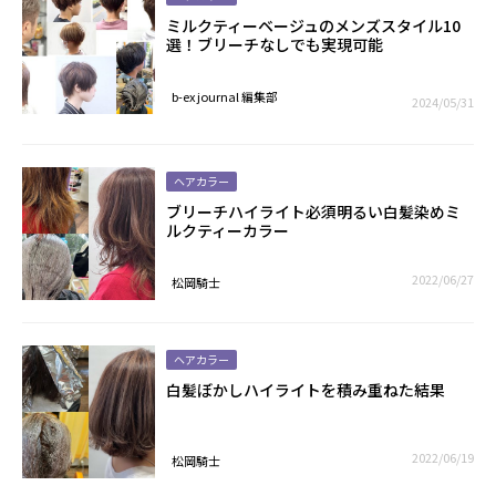
ミルクティーベージュのメンズスタイル10
選！ブリーチなしでも実現可能
b-ex journal 編集部
2024/05/31
ヘアカラー
ブリーチハイライト必須明るい白髪染めミ
ルクティーカラー
2022/06/27
松岡騎士
ヘアカラー
白髪ぼかしハイライトを積み重ねた結果
2022/06/19
松岡騎士