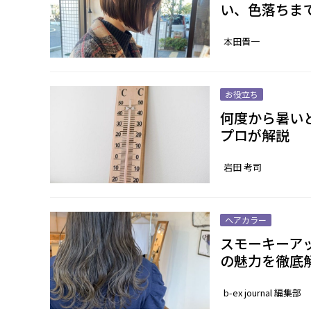
い、色落ちま
本田晋一
お役立ち
何度から暑い
プロが解説
岩田 考司
ヘアカラー
スモーキーア
の魅力を徹底
b-ex journal 編集部