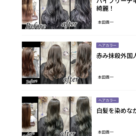
ハイブリーチ
綺麗！
本田晋一
ヘアカラー
赤み抹殺外国
本田晋一
ヘアカラー
白髪を染めな
本田晋一