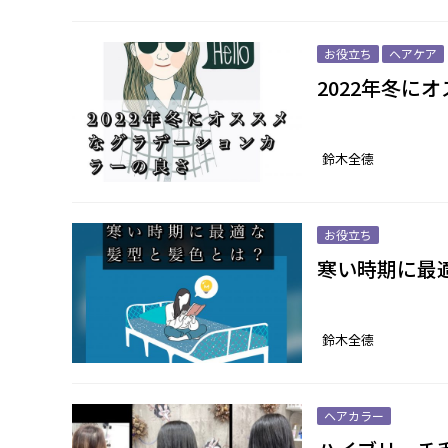
お役立ち
ヘアケア
2022年冬に
鈴木全德
お役立ち
寒い時期に最
鈴木全德
ヘアカラー