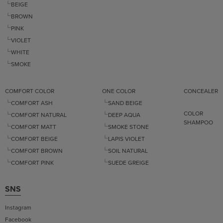
└BEIGE
└BROWN
└PINK
└VIOLET
└WHITE
└SMOKE
COMFORT COLOR
ONE COLOR
CONCEALER
└COMFORT ASH
└SAND BEIGE
COLOR
└COMFORT NATURAL
└DEEP AQUA
SHAMPOO
└COMFORT MATT
└SMOKE STONE
└COMFORT BEIGE
└LAPIS VIOLET
└COMFORT BROWN
└SOIL NATURAL
└COMFORT PINK
└SUEDE GREIGE
SNS
Instagram
Facebook