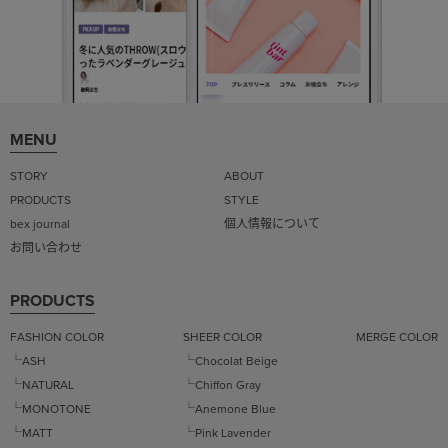
MENU
STORY
ABOUT
PRODUCTS
STYLE
bex journal
個人情報について
お問い合わせ
PRODUCTS
FASHION COLOR
SHEER COLOR
MERGE COLOR
└ASH
└Chocolat Beige
└NATURAL
└Chiffon Gray
└MONOTONE
└Anemone Blue
└MATT
└Pink Lavender