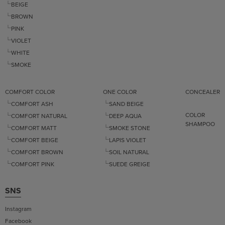
└BEIGE
└BROWN
└PINK
└VIOLET
└WHITE
└SMOKE
COMFORT COLOR
ONE COLOR
CONCEALER
└COMFORT ASH
└SAND BEIGE
COLOR
└COMFORT NATURAL
└DEEP AQUA
SHAMPOO
└COMFORT MATT
└SMOKE STONE
└COMFORT BEIGE
└LAPIS VIOLET
└COMFORT BROWN
└SOIL NATURAL
└COMFORT PINK
└SUEDE GREIGE
SNS
Instagram
Facebook